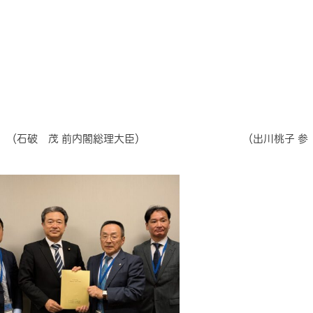
在） （石破 茂 前内閣総理大臣） （出川桃子 参