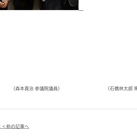
森本真治 参議院議員） （石橋林太郎 
＜＜前の記事へ