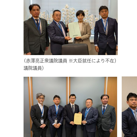
(赤澤亮正衆議院議員 ※大臣就任により不
議院議員）