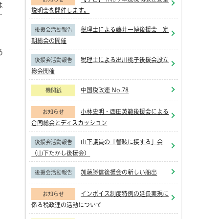
は
説明会を開催します。
す
税理士による藤井一博後援会 定
後援会活動報告
期総会の開催
あ
税理士による出川桃子後援会設立
後援会活動報告
総会開催
中国税政連 No.78
機関紙
小林史明・西田英範後援会による
お知らせ
合同総会とディスカッション
山下議員の「謦咳に接する」会
後援会活動報告
（山下たかし後援会）
加藤勝信後援会の新しい船出
後援会活動報告
インボイス制度特例の延長実現に
お知らせ
係る税政連の活動について