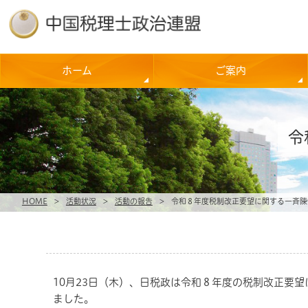
ホーム
ご案内
令
HOME
>
活動状況
>
活動の報告
>
令和８年度税制改正要望に関する一斉陳
10月23日（木）、日税政は令和８年度の税制改正要
ました。