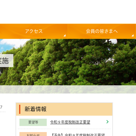
アクセス
会員の皆さまへ
実施
27
新着情報
令和９年度税制改正要望
要望等
【予告】令和９年度税制改正要望
お知らせ