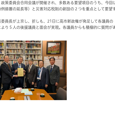
・政策委員会合同会議が開催され、多数ある要望項目のうち、今回
特例措置の延長等）と災害対応税制の創設の２つを重点として要望
委員長が上京し、折しも、21日に高市新政権が発足して各議員の
により５人の後援議員と面会が実現。各議員からも積極的に質問が