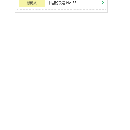
中国税政連 No.77
機関紙