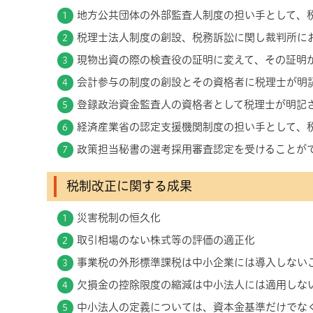
地方公共団体の外部監査人制度の担い手として、
税理士法人制度の創設、税務訴訟に関し裁判所に
現物出資の際の検査役の証明に変えて、その証明
会計参与の制度の創設とその資格者に税理士が明
登録政治資金監査人の資格者として税理士が明記
経済産業省の認定支援機関制度の担い手として、
政策担当秘書の選考採用審査認定を受けることが
税制改正に関する成果
災害税制の恒久化
取引相場のない株式等の評価の適正化
事業税の外形標準課税は中小企業には導入しない
欠損金の控除限度の縮減は中小法人には適用しな
中小法人の定義については、資本金基準だけでな