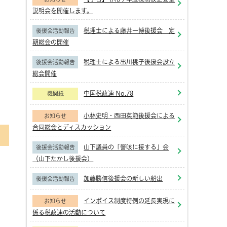
説明会を開催します。
税理士による藤井一博後援会 定
後援会活動報告
期総会の開催
税理士による出川桃子後援会設立
後援会活動報告
総会開催
中国税政連 No.78
機関紙
小林史明・西田英範後援会による
お知らせ
合同総会とディスカッション
山下議員の「謦咳に接する」会
後援会活動報告
（山下たかし後援会）
加藤勝信後援会の新しい船出
後援会活動報告
インボイス制度特例の延長実現に
お知らせ
係る税政連の活動について