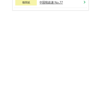
中国税政連 No.77
機関紙