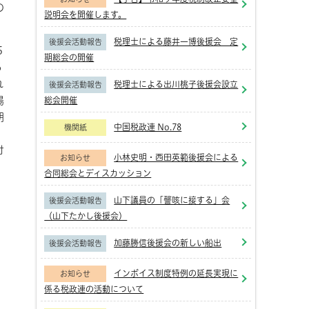
の
説明会を開催します。
税理士による藤井一博後援会 定
後援会活動報告
５
期総会の開催
６
れ
税理士による出川桃子後援会設立
後援会活動報告
場
総会開催
期
中国税政連 No.78
機関紙
付
小林史明・西田英範後援会による
お知らせ
合同総会とディスカッション
山下議員の「謦咳に接する」会
後援会活動報告
（山下たかし後援会）
加藤勝信後援会の新しい船出
後援会活動報告
インボイス制度特例の延長実現に
お知らせ
係る税政連の活動について