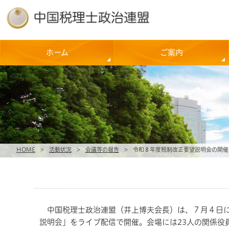
ホーム
ご案内
HOME
>
活動状況
>
会議等の報告
>
令和８年度税制改正要望説明会の開催
中国税理士政治連盟（井上博夫会長）は、７月４日に
説明会」をライブ配信で開催。会場には23人の関係役