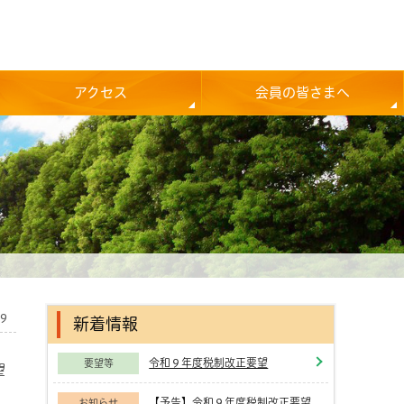
アクセス
会員の皆さまへ
09
新着情報
令和９年度税制改正要望
要望等
望
【予告】令和９年度税制改正要望
お知らせ