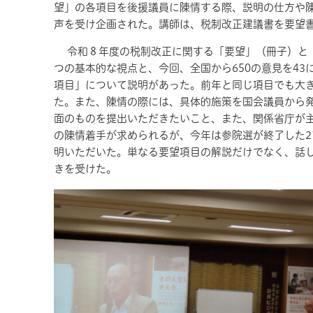
望」の各項目を後援議員に陳情する際、説明の仕方や
声を受け企画された。講師は、税制改正建議書を要望
令和８年度の税制改正に関する「要望」（冊子）と「
つの基本的な視点と、今回、全国から
650
の意見を43
項目」について説明があった。前年と同じ項目でも大
た。また、陳情の際には、具体的施策を国会議員から
面のものを提出いただきたいこと、また、関係省庁が
の陳情着手が求められるが、今年は参院選が終了した
明いただいた。単なる要望項目の解説だけでなく、話
きを受けた。