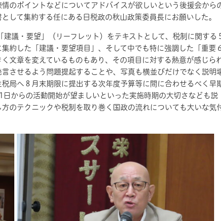
陳情のポイントなどについてアドバイスが欲しいという後援会から
書として集約する任にある日税政の秋山政策委員長にお願いした。
建議・要望」（リーフレット）をテキストとして、税制に関する
に集約した「建議・要望項目」、そして中でも特に強調した「重要
きく文章を変えているものもあり、その項目に対する熱意が感じら
発言させるよう問題提起することや、写真も横並びだけでなく説明
主税局へ８月末期限に提出する次年度予算等に間に合わせるべく早
21日からの活動開始が望ましいといった
実施時期の大切さなども説
し方のテクニックや税制を取り巻く国政の流れについても大いな気