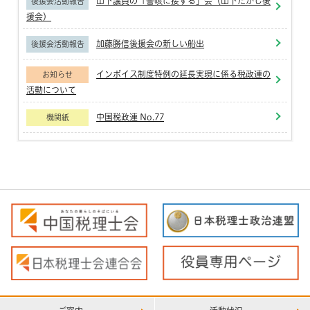
山下議員の「謦咳に接する」会（山下たかし後
後援会活動報告
援会）
加藤勝信後援会の新しい船出
後援会活動報告
インボイス制度特例の延長実現に係る税政連の
お知らせ
活動について
中国税政連 No.77
機関紙