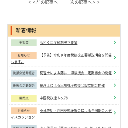
＜＜前の記事へ
次の記事へ＞＞
新着情報
令和９年度税制改正要望
要望等
【予告】令和９年度税制改正要望説明会を開催
お知らせ
します。
税理士による藤井一博後援会 定期総会の開催
後援会活動報告
税理士による出川桃子後援会設立総会開催
後援会活動報告
中国税政連 No.78
機関紙
小林史明・西田英範後援会による合同総会とデ
お知らせ
ィスカッション