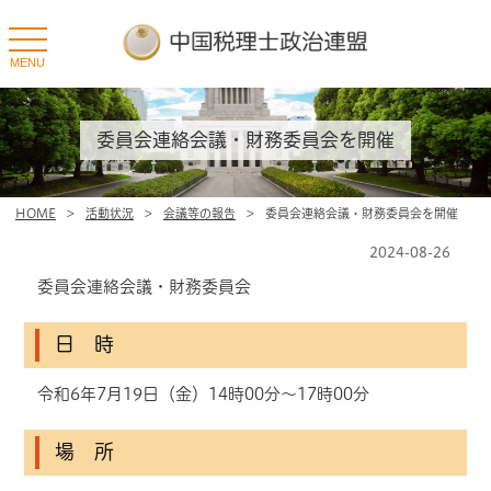
toggle
navigation
MENU
委員会連絡会議・財務委員会を開催
HOME
>
活動状況
>
会議等の報告
>
委員会連絡会議・財務委員会を開催
2024-08-26
委員会連絡会議・財務委員会
日 時
令和6年7月19日（金）14時00分～17時00分
場 所