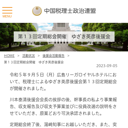
toggle
navigation
MENU
第１３回定期総会開催 ゆざき英彦後援会
HOME
>
活動状況
>
後援会活動報告
>
第１３回定期総会開催 ゆざき英彦後援会
2023-09-05
令和５年９月５日（月）広島リーガロイヤルホテルにお
いて、税理士によるゆざき英彦後援会第１３回定期総会
が開催されました。
川本泰清後援会会長の挨拶の後、幹事長の私より事業報
告、収支報告及び収支予算案並びに役員改選の説明をさ
せていただき、原案どおり可決承認されました。
定期総会終了後、湯崎知事にお越しいただき、また、突