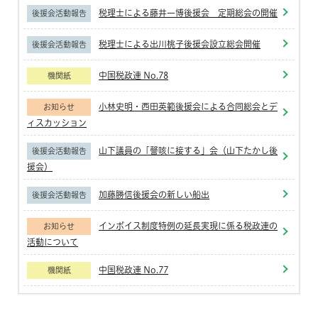
税理士による藤井一博後援会 定期総会の開催
後援会活動報告
税理士による出川桃子後援会設立総会開催
後援会活動報告
中国税政連 No.78
機関紙
小林史明・西田英範後援会による合同総会とデ
お知らせ
ィスカッション
山下議員の「謦咳に接する」会（山下たかし後
後援会活動報告
援会）
加藤勝信後援会の新しい船出
後援会活動報告
インボイス制度特例の延長実現に係る税政連の
お知らせ
活動について
中国税政連 No.77
機関紙