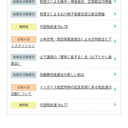
税理士による藤井一博後援会 定期総会の開催
後援会活動報告
税理士による出川桃子後援会設立総会開催
後援会活動報告
中国税政連 No.78
機関紙
小林史明・西田英範後援会による合同総会とデ
お知らせ
ィスカッション
山下議員の「謦咳に接する」会（山下たかし後
後援会活動報告
援会）
加藤勝信後援会の新しい船出
後援会活動報告
インボイス制度特例の延長実現に係る税政連の
お知らせ
活動について
中国税政連 No.77
機関紙