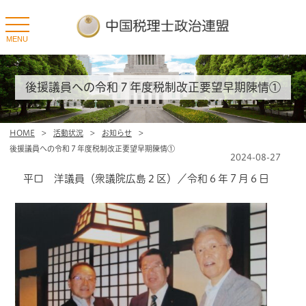
toggle
navigation
MENU
後援議員への令和７年度税制改正要望早期陳情①
HOME
>
活動状況
>
お知らせ
>
後援議員への令和７年度税制改正要望早期陳情①
2024-08-27
平口 洋議員（衆議院広島２区）／令和６年７月６日