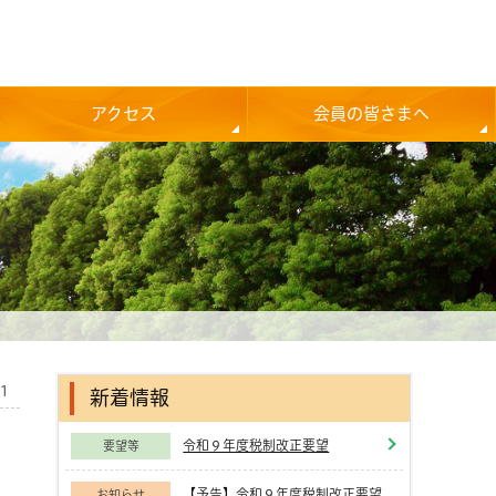
アクセス
会員の皆さまへ
01
新着情報
令和９年度税制改正要望
要望等
【予告】令和９年度税制改正要望
お知らせ