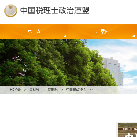
ホーム
ご案内
HOME
>
資料等
>
機関紙
>
中国税政連 No.64