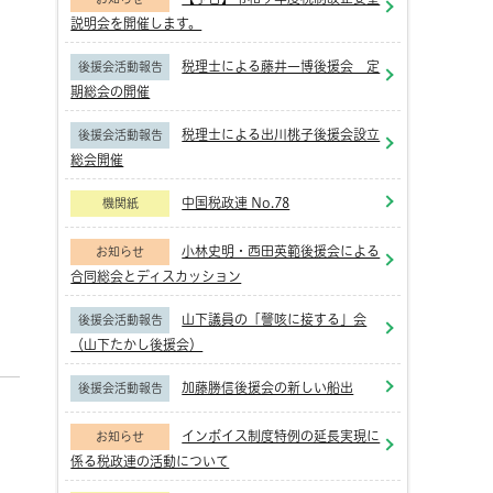
説明会を開催します。
税理士による藤井一博後援会 定
後援会活動報告
期総会の開催
税理士による出川桃子後援会設立
後援会活動報告
総会開催
中国税政連 No.78
機関紙
小林史明・西田英範後援会による
お知らせ
合同総会とディスカッション
山下議員の「謦咳に接する」会
後援会活動報告
（山下たかし後援会）
加藤勝信後援会の新しい船出
後援会活動報告
インボイス制度特例の延長実現に
お知らせ
係る税政連の活動について