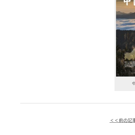
中
＜＜前の記