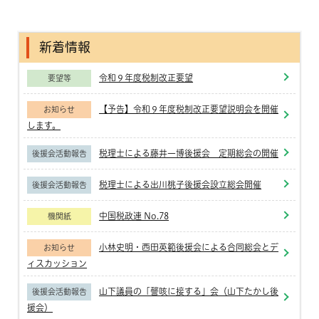
新着情報
令和９年度税制改正要望
要望等
【予告】令和９年度税制改正要望説明会を開催
お知らせ
します。
税理士による藤井一博後援会 定期総会の開催
後援会活動報告
税理士による出川桃子後援会設立総会開催
後援会活動報告
中国税政連 No.78
機関紙
小林史明・西田英範後援会による合同総会とデ
お知らせ
ィスカッション
山下議員の「謦咳に接する」会（山下たかし後
後援会活動報告
援会）