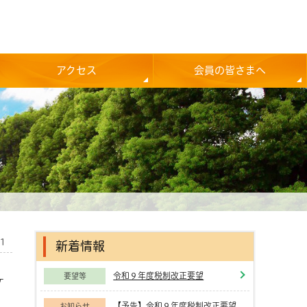
アクセス
会員の皆さまへ
01
新着情報
令和９年度税制改正要望
要望等
ケ
【予告】令和９年度税制改正要望
お知らせ