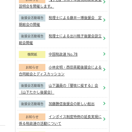
説明会を開催します。
税理士による藤井一博後援会 定
後援会活動報告
期総会の開催
税理士による出川桃子後援会設立
後援会活動報告
総会開催
中国税政連 No.78
機関紙
小林史明・西田英範後援会による
お知らせ
合同総会とディスカッション
山下議員の「謦咳に接する」会
後援会活動報告
（山下たかし後援会）
加藤勝信後援会の新しい船出
後援会活動報告
インボイス制度特例の延長実現に
お知らせ
係る税政連の活動について