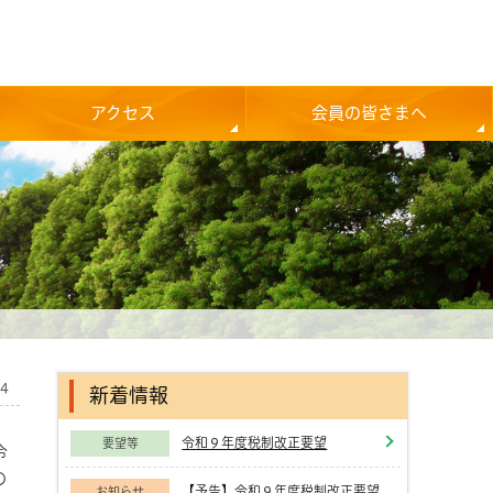
アクセス
会員の皆さまへ
24
新着情報
令和９年度税制改正要望
要望等
令
の
【予告】令和９年度税制改正要望
お知らせ