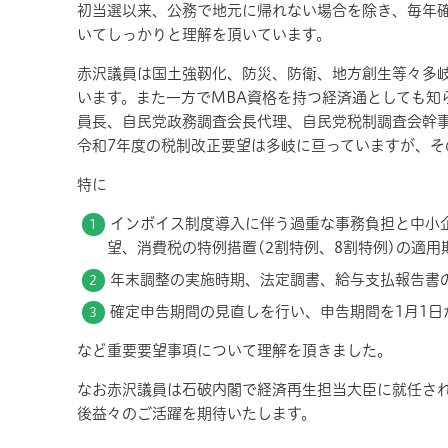
初当選以来、
公
務で地元に帰れない場合を除き、毎年
いてしっかりと理解を頂いています。
赤沢議員は国土強靭化、防災、防衛、地方創生
等々
多
います。また一方で
MBA
資格を持つ経済通としても知
員長、自民党政務調査会長代理、自民党税制調査会幹
令和
7
年度の税制改正要望は多岐に亘っていますが、そ
特に
インボイス制度導入に伴う過重な事務負担と中小
望、消費税の特例措置(
2
割特例、
8
割特例)の適用
年末調整の実施時期、法定調書、給与支払報告書
確定申告期間の見直しを行い、申告期間を
1
月
1
日
など重要要望事項について理解を頂きました。
なお赤沢議員は石破内閣で経済再生担当大臣に就任さ
後
益々
のご活躍を期待いたします。