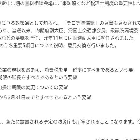
確定申告期の無料相談会場にご来訪頂くなど税理士制度の重要性に
岐に
亘
る政策通として知られ、「テロ等準備罪」の著書も著わされ
られ、当選以来、内閣府副大臣、党国土交通部会長、衆議院環境委
事などの要職を歴任、昨年
11
月
には財務副大臣に就任されました。
のうち重要
5
項目について説明、意見交換を行いました。
企業の現状を踏まえ、消費税を単一税率にすべきであるという要
期限の延長をすべきであるという要望
の提出期限の変更についての要望
から
3
月
31
日までとすべきであるという要望
れ、新たに設置される予定の防災庁も所掌されることになります。