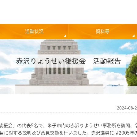
活動状況
資料等
赤沢りょうせい後援会 活動報告
2024-08-
後援会」の代表
5
名で、米子市内の赤沢りようせい事務所を訪問、
目に対する説明及び意見交換を行いました。赤沢議員には
2005
年