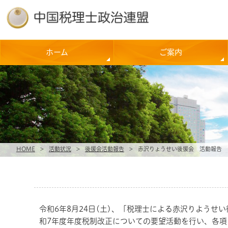
ホーム
ご案内
HOME
>
活動状況
>
後援会活動報告
>
赤沢りょうせい後援会 活動報告
令和
6
年
8
月
24
日(土)、「税理士による赤沢りようせい
和
7
年度年度税制改正についての要望活動を行い、各項