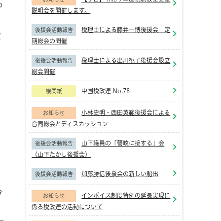
つ
説明会を開催します。
税理士による藤井一博後援会 定
後援会活動報告
て
期総会の開催
税理士による出川桃子後援会設立
後援会活動報告
総会開催
中国税政連 No.78
機関紙
小林史明・西田英範後援会による
お知らせ
合同総会とディスカッション
山下議員の「謦咳に接する」会
後援会活動報告
（山下たかし後援会）
加藤勝信後援会の新しい船出
後援会活動報告
今
インボイス制度特例の延長実現に
お知らせ
係る税政連の活動について