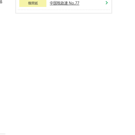
福
中国税政連 No.77
機関紙