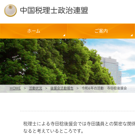
ホーム
ご案内
HOME
>
活動状況
>
後援会活動報告
>
令和6年の活動 寺田稔後援会
税理士による寺田稔後援会では寺田議員との緊密な関
なると考えているところです。