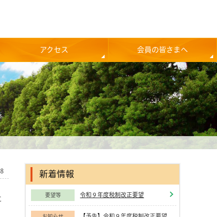
アクセス
会員の皆さまへ
18
新着情報
令和９年度税制改正要望
要望等
に
【予告】令和９年度税制改正要望
お知らせ