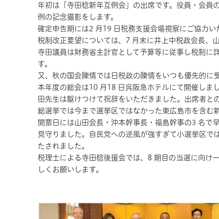
年初は「寺田稔新年互例会」の出席です。役員・会員の
例の記念撮影をします。
確定申告期には2 月19 日税務支援会場視察にご協力
税制改正要望については、7 月末に井上中税政会長、
寺田議員は財務省主計官として予算等に従事し税制に
す。
又、秋の国会陳情では日税政の陳情をいつも優先的に
本年度の総会は10 月18 日呉阪急ホテルにて開催し
田先生は駆けつけて祝辞をいただきました。出席者と
総選挙では今まで選挙区ではなかった東広島市を含む
開票日には山田会長・沖本幹事長・福島幹事の3 名で
見守りました。自民党への逆風が強すぎて小選挙区では
たされました。
税理士による寺田稔後援会では、8 期目の当選に向け
しくお願いします。