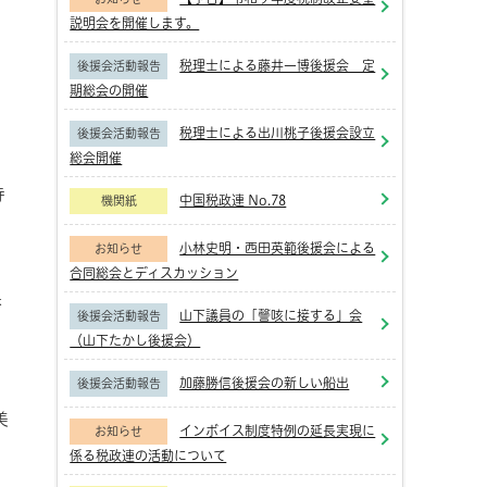
恒
説明会を開催します。
税理士による藤井一博後援会 定
後援会活動報告
。
期総会の開催
税理士による出川桃子後援会設立
後援会活動報告
総会開催
寺
中国税政連 No.78
機関紙
小林史明・西田英範後援会による
お知らせ
合同総会とディスカッション
果
山下議員の「謦咳に接する」会
後援会活動報告
（山下たかし後援会）
ろ
加藤勝信後援会の新しい船出
後援会活動報告
美
インボイス制度特例の延長実現に
お知らせ
係る税政連の活動について