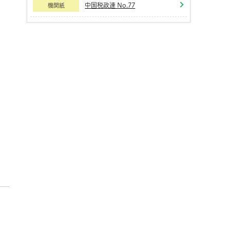
中国税政連 No.77
機関紙