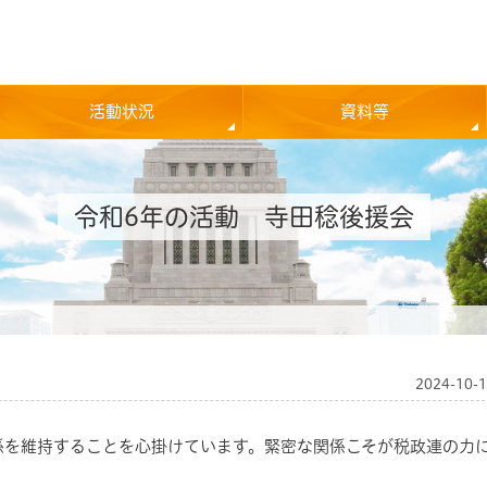
活動状況
資料等
令和6年の活動 寺田稔後援会
2024-10-
係を維持することを心掛けています。緊密な関係こそが税政連の力