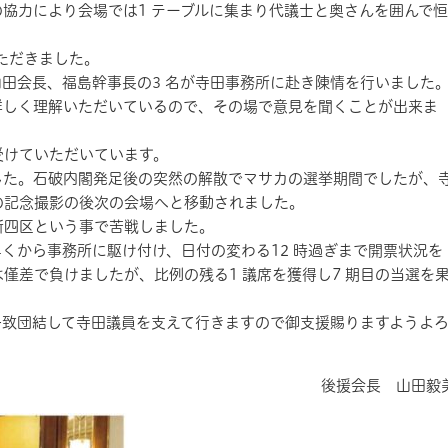
協力により会場では1 テーブルに集まり代議士と奥さんを囲んで
いただきました。
山田会長、福島幹事長の3 名が寺田事務所に赴き陳情を行いました
詳しく理解いただいているので、その場で意見を聞くことが出来ま
受けていただいています。
ました。石破内閣発足後の突然の解散でマサカの選挙期間でしたが、
の記念撮影の後次の会場へと移動されました。
新四区という事で苦戦しました。
早くから事務所に駆け付け、日付の変わる12 時過ぎまで開票状況を
僅差で負けましたが、比例の残る1 議席を獲得し7 期目の当選を
一致団結して寺田議員を支えて行きますので御支援賜りますようよ
後援会長 山田毅