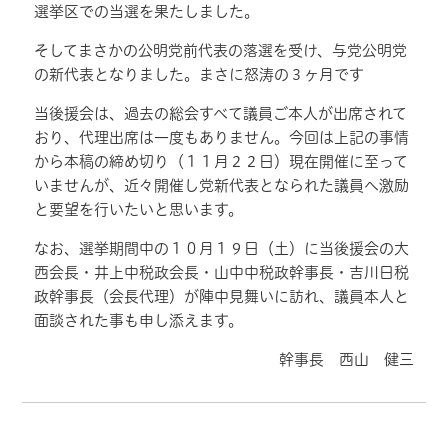
選挙区での当選を果たしました。
そしてまさかの公明党前代表の落選を受け、与党公明党
の新代表となりました。まさに怒涛の３ヶ月です
当後援会は、過去の総会すべて議員ご本人が出席されて
おり、代理出席は一度もありません。今回は上記の事情
から本稿の締め切り（１１月２２日）現在開催に至って
いませんが、近々開催し党新代表となられた議員へ激励
と要望を行いたいと思います。
なお、選挙期間中の１０月１９日（土）に当後援会の大
西会長・井上中税政会長・山中中税政幹事長・吉川日税
政幹事長（会長代理）が陣中見舞いに訪れ、議員本人と
面談された事も申し添えます。
幹事長 西山 健三