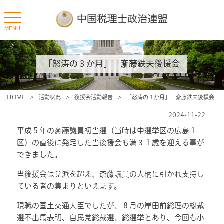
toggle
navigation
MENU
「怒涛の３か月」 斎藤鉄夫後援会
HOME
>
活動状況
>
後援会活動報告
>
「怒涛の３か月」 斎藤鉄夫後援会
2024-11-22
平成５年の斎藤議員初当選（当時は中選挙区の広島１
区）の直後に発足した当後援会も満３１歳を迎える事が
できました。
当後援会は党派を超え、斎藤議員の人柄に引かれ支持し
ている者の集まりといえます。
現職の国土交通大臣でしたが、８月の岸田前総理の総裁
選不出馬表明、自民党総裁選、総選挙とあり、今回も小