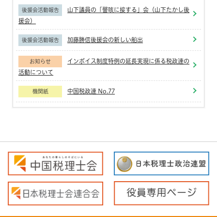
山下議員の「謦咳に接する」会（山下たかし後
後援会活動報告
援会）
加藤勝信後援会の新しい船出
後援会活動報告
インボイス制度特例の延長実現に係る税政連の
お知らせ
活動について
中国税政連 No.77
機関紙