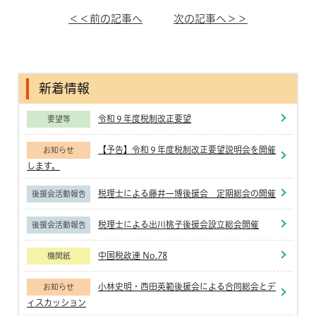
＜＜前の記事へ
次の記事へ＞＞
新着情報
令和９年度税制改正要望
要望等
【予告】令和９年度税制改正要望説明会を開催
お知らせ
します。
税理士による藤井一博後援会 定期総会の開催
後援会活動報告
税理士による出川桃子後援会設立総会開催
後援会活動報告
中国税政連 No.78
機関紙
小林史明・西田英範後援会による合同総会とデ
お知らせ
ィスカッション